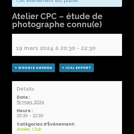
Cet évènement est passé.
Atelier CPC – étude de
photographe connu(e)
19 mars 2024 à 20:30
-
22:30
+ GOOGLE AGENDA
+ ICAL EXPORT
Détails
Date :
19 mars 2024
Heure :
20:30 - 22:30
Catégories d’Évènement:
Atelier
,
Club