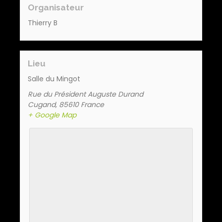
Organisateur
Thierry B
Lieu
Salle du Mingot
Rue du Président Auguste Durand
Cugand
,
85610
France
+ Google Map