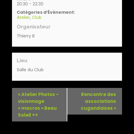
20:30 - 22:30
Catégories d’Évènement:
Atelier
,
Club
Organisateur
Thierry B
Lieu
Salle du Club
«
Atelier Photos –
Rencontre des
visionnage
associations
« macros » Beau
cugandaises
»
Soleil ++