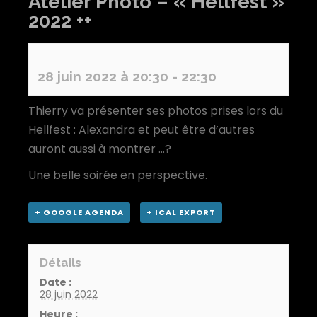
Atelier Photo – « Hellfest »
2022 ++
28 juin 2022 à 20:30
-
22:30
Thierry va présenter ses photos prises lors du
Hellfest : Alexandra et peut être d’autres
auront aussi à montrer …?
Une belle soirée en perspective.
+ GOOGLE AGENDA
+ ICAL EXPORT
Détails
Date :
28 juin 2022
Heure :