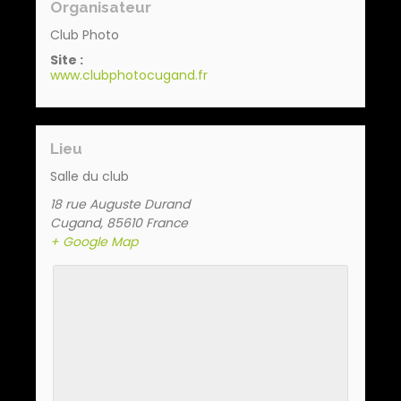
Organisateur
Club Photo
Site :
www.clubphotocugand.fr
Lieu
Salle du club
18 rue Auguste Durand
Cugand
,
85610
France
+ Google Map