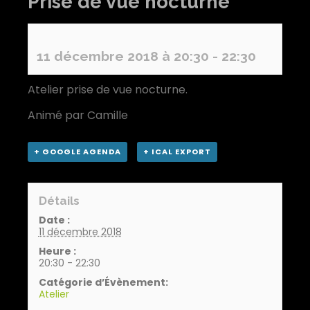
Prise de vue nocturne
11 décembre 2018 à 20:30
-
22:30
Atelier prise de vue nocturne.
Animé par Camille
+ GOOGLE AGENDA
+ ICAL EXPORT
Détails
Date :
11 décembre 2018
Heure :
20:30 - 22:30
Catégorie d’Évènement:
Atelier