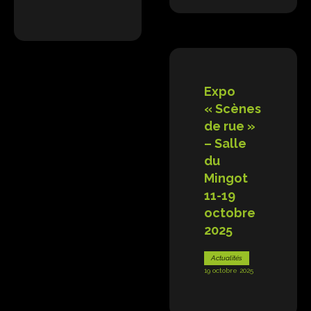
Expo
« Scènes
de rue »
– Salle
du
Mingot
11-19
octobre
2025
Actualités
19 octobre 2025