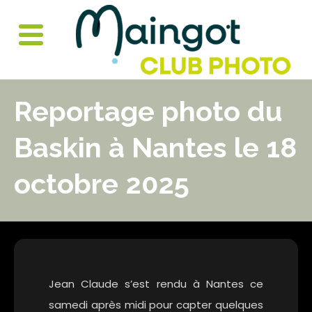
Skip
to
Toggle
content
menu
Reportage photo du
Baskin à Nantes le 18
octobre 2025
rch
Jean Claude s’est rendu à Nantes ce
samedi après midi pour capter quelques