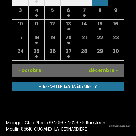
vues
Évènements
Évènements
3
4
5
6
7
8
9
Évènements
10
11
12
13
14
15
16
17
18
19
20
21
22
23
24
25
26
27
28
29
30
«
octobre
décembre
»
+ EXPORTER LES ÉVÈNEMENTS
Maingot Club Photo © 2016 - 2026 • 5 Rue Jean
Moulin 85610 CUGAND-LA-BERNARDIÈRE