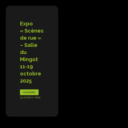
Expo
« Scènes
de rue »
– Salle
du
Mingot
11-19
octobre
2025
Actualités
19 octobre 2025